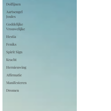
Dolfijnen
Aartsengel
Joules
Goddelijke
Vrouwelijke
Hestia
Feniks
Spirit Sign
Kracht
Hernieuwing
Affirmatie
Manifesteren
Dromen