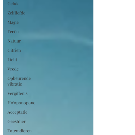
Geluk
Zelfliefde
Magie
Feeën
Natuur
Citrien
Licht
Vrede
Opbeurende
vibratie
Vergiffenis
Ho‘oponopono
Acceptatie
Geestdier
Totemdieren