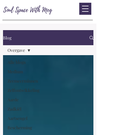
Soul Space With Meg
Blog
Overgave
Alle blogs
Medium
Zeemeerminnen
Zelfontwikkeling
Aarde
Zadkiël
Aartsengel
Bescherming