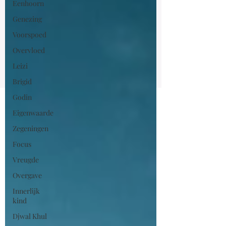
Eenhoorn
Genezing
Voorspoed
Overvloed
Leizi
Brigid
Godin
Eigenwaarde
Zegeningen
Focus
Vreugde
Overgave
Innerlijk
kind
Djwal Khul