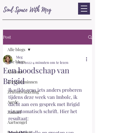
Soul Space With Meg
Post
Alle blogs
Meg
Alle blogs
3 feb 2022
4 minuten om te lezen
Een boodschap van
Medium
Brigid
Zeemeerminnen
Ik wilde eens iets anders proberen 
Zelfontwikkeling
tijdens deze week van Imbolc, ik 
Aarde
dacht aan een gesprek met Brigid 
via automatisch schrift. Hier het 
Zadkiël
resultaat:
Aartsengel
Bescherming
Meg (M)
: Hallo en groeten van 