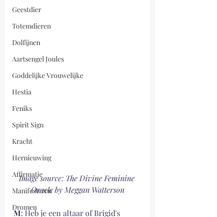
Geestdier
Totemdieren
Dolfijnen
Aartsengel Joules
Goddelijke Vrouwelijke
Hestia
Feniks
Spirit Sign
Kracht
Hernieuwing
Affirmatie
Image source: The Divine Feminine 
Oracle by Meggan Watterson
Manifesteren
Dromen
M
: Heb je een altaar of Brigid's 