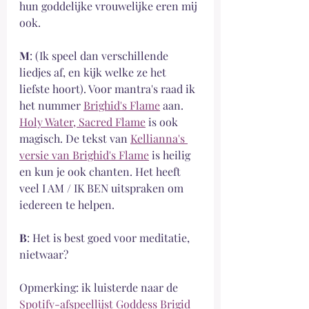
hun goddelijke vrouwelijke eren mij 
ook.
M
: (Ik speel dan verschillende 
liedjes af, en kijk welke ze het 
liefste hoort). Voor mantra's raad ik 
het nummer 
Brighid's Flame
 aan. 
Holy Water, Sacred Flame
 is ook 
magisch. De tekst van 
Kellianna's 
versie van Brighid's Flame
 is heilig 
en kun je ook chanten. Het heeft 
veel I AM / IK BEN uitspraken om 
iedereen te helpen.
B
: Het is best goed voor meditatie, 
nietwaar?
Opmerking: ik luisterde naar de 
Spotify-afspeellijst Goddess Brigid