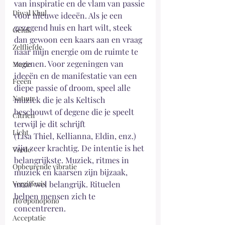
van inspiratie en de vlam van passie 
Djwal Khul
voor nieuwe ideeën. Als je een 
gezegend huis en hart wilt, steek 
Geluk
dan gewoon een kaars aan en vraag 
Zelfliefde
naar mijn energie om de ruimte te 
zegenen. Voor zegeningen van 
Magie
ideeën en de manifestatie van een 
Feeën
diepe passie of droom, speel alle 
Natuur
muziek die je als Keltisch 
beschouwt of degene die je speelt 
Citrien
terwijl je dit schrijft
Licht
(Lisa Thiel, Kellianna, Eldin, enz.) 
zijn zeer krachtig. De intentie is het 
Vrede
belangrijkste. Muziek, ritmes in 
Opbeurende vibratie
muziek en kaarsen zijn bijzaak, 
Vergiffenis
maar wel belangrijk. Rituelen 
helpen mensen zich te 
Ho‘oponopono
concentreren.
Acceptatie