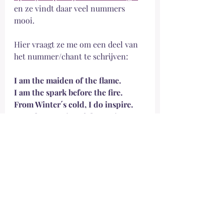
en ze vindt daar veel nummers 
mooi.
Hier vraagt ​​ze me om een ​​deel van 
het nummer/chant te schrijven:
I am the maiden of the flame. 
I am the spark before the fire. 
From Winter´s cold, I do inspire. 
I am the promise of the Spring.
I am all life awakening. 
Protecting all at the time of birth.
In love and safety draw them forth. 
I wrap all newborns in my light. 
I am the maiden dressed in white. 
I am the spark before the fire. 
I am the tiniest of flames. 
In the darkest of nights, I am a 