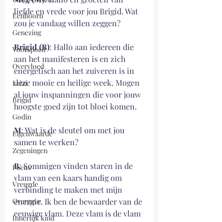
liefde en vrede voor jou Brigid. Wat 
Eenhoorn
zou je vandaag willen zeggen?
Genezing
Brigid (B)
: Hallo aan iedereen die 
Voorspoed
aan het manifesteren is en zich 
Overvloed
energetisch aan het zuiveren is in 
deze mooie en heilige week. Mogen 
Leizi
al jouw inspanningen die voor jouw 
Brigid
hoogste goed zijn tot bloei komen.
Godin
M
: Wat is de sleutel om met jou 
Eigenwaarde
samen te werken?
Zegeningen
B
: Sommigen vinden staren in de 
Focus
vlam van een kaars handig om 
Vreugde
verbinding te maken met mijn 
Overgave
energie. Ik ben de bewaarder van de 
eeuwige vlam. Deze vlam is de vlam 
Innerlijk kind